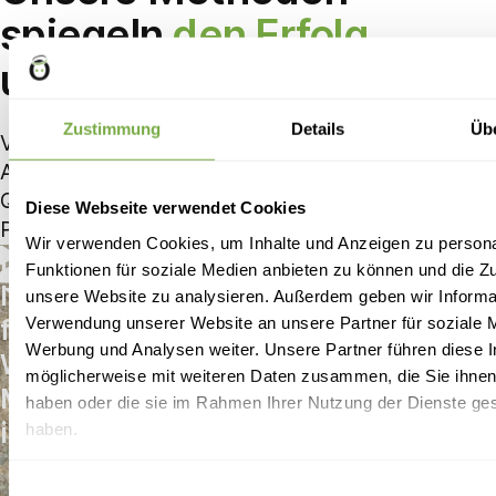
spiegeln
den Erfolg
unserer Kunden wider
Zustimmung
Details
Üb
Verschaffen Sie sich einen Eindruck von unserem
Ansatz, unseren bewährten Methoden und der
Qualität unserer Arbeit, indem Sie sich unser
Diese Webseite verwendet Cookies
Portfolio mit abgeschlossenen Projekten ansehen.
Wir verwenden Cookies, um Inhalte und Anzeigen zu persona
Digitaler
FALLSTUDIE
Funktionen für soziale Medien anbieten zu können und die Zug
Immobilienmarktplatz
unsere Website zu analysieren. Außerdem geben wir Informat
Verwendung unserer Website an unsere Partner für soziale 
für eine clevere
Werbung und Analysen weiter. Unsere Partner führen diese 
Wahl bei
möglicherweise mit weiteren Daten zusammen, die Sie ihnen 
Mietwohnungen
haben oder die sie im Rahmen Ihrer Nutzung der Dienste g
in der Schweiz
haben.
Einwilligungsauswahl