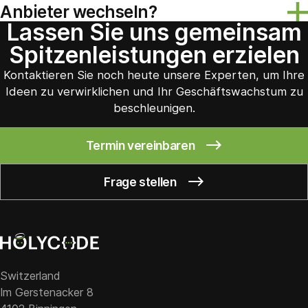
schneller, zuverlässiger und sicherer.
Weitere
Anbieter wechseln?
Integrationen, Datenbankverbindungen und
Informationen
Lassen Sie uns gemeinsam
benutzerdefinierte Workflows, die sich nahtlos in Ihre
Unser sicherer Cloud-Migrationsprozess ermöglicht
aktuelle Technologieumgebung einfügen.
Weitere
Unternehmen einen schnellen und sicheren Übergang
Spitzenleistungen erzielen
Informationen
und minimiert Ausfallzeiten.
Kontaktieren Sie noch heute unsere Experten, um Ihre
Ideen zu verwirklichen und Ihr Geschäftswachstum zu
beschleunigen.
Termin vereinbaren
Frage stellen
Switzerland
Im Gerstenacker 8