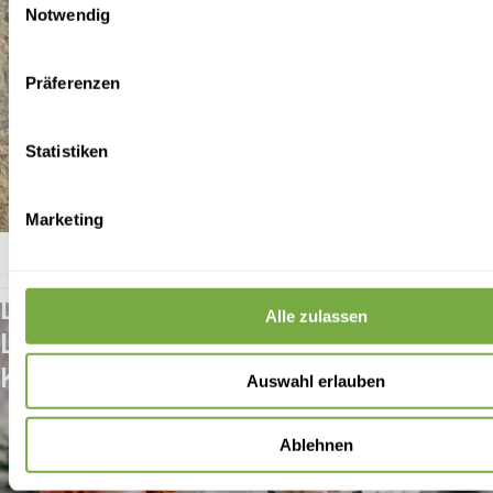
Notwendig
Präferenzen
Statistiken
Marketing
Effiziente
FALLSTUDIE
Dokumentenmanagement-
Alle zulassen
Lösungen für
KMUs
Auswahl erlauben
Ablehnen